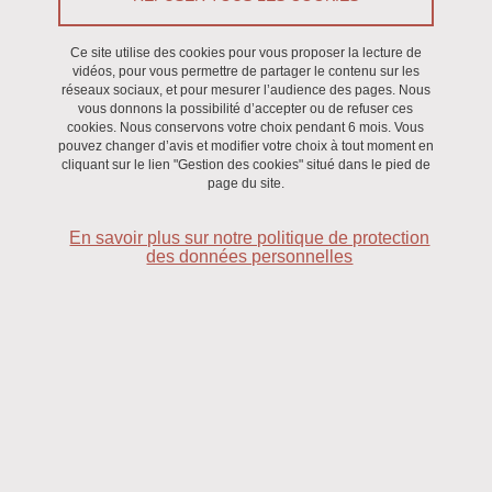
Préambule
Ce site utilise des cookies pour vous proposer la lecture de
Que vous soyez étudiant, membre du personnel, partenaire
vidéos, pour vous permettre de partager le contenu sur les
réseaux sociaux, et pour mesurer l’audience des pages. Nous
externe, fournisseur ou simple visiteur, l’Université Grenoble Alpes
vous donnons la possibilité d’accepter ou de refuser ces
accorde une attention constante à la protection de vos données
cookies. Nous conservons votre choix pendant 6 mois. Vous
pouvez changer d’avis et modifier votre choix à tout moment en
personnelles.
cliquant sur le lien "Gestion des cookies" situé dans le pied de
page du site.
Soucieuse de garantir un haut niveau de conformité, l’Université
Grenoble Alpes place la protection des données au cœur de ses
En savoir plus sur notre politique de protection
priorités. Elle veille en permanence à l’application du Règlement
des données personnelles
(UE) 2016/679 du 27 avril 2016, dit règlement général sur la
protection des données (RGPD), ainsi que de la loi "Informatique
et Libertés" du 6 janvier 1978 dans sa version en vigueur.
La présente politique de protection des données personnelles a
pour objectif de vous informer, de manière claire, accessible et
transparente, sur les traitements mis en œuvre par l’Université
ainsi que sur les droits dont vous disposez à ce sujet.