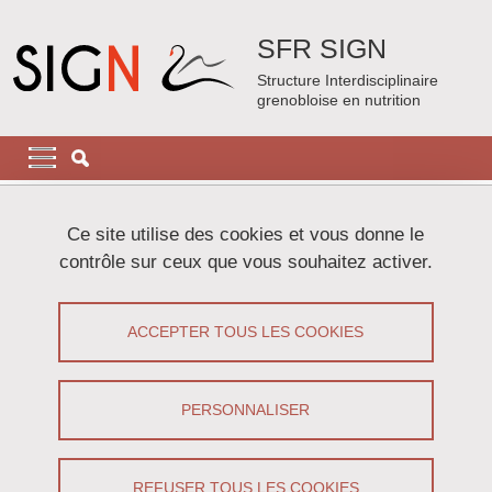
Aller au contenu principal
Gestion des cookies
SFR SIGN
Structure Interdisciplinaire
grenobloise en nutrition
Navigation principale
Navigation principale mobile
Fil d'Ariane
Accueil
Ce site utilise des cookies et vous donne le
contrôle sur ceux que vous souhaitez activer.
Données personnelles : politique
générale de protection des données à
ACCEPTER TOUS LES COOKIES
caractère personnel
PERSONNALISER
Partager sur Facebook
Partager sur LinkedIn
Imprimer
Partager
Partager l'URL de cette page
REFUSER TOUS LES COOKIES