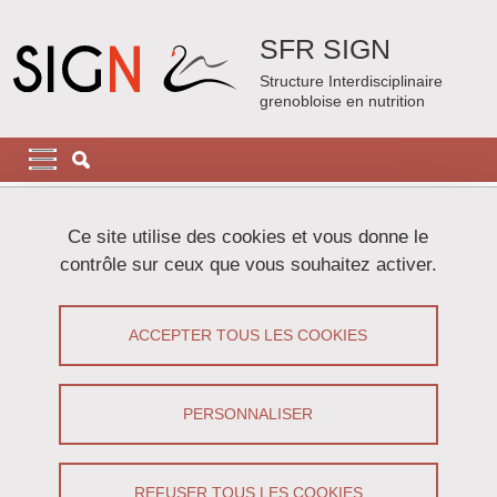
Aller au contenu principal
Gestion des cookies
SFR SIGN
Structure Interdisciplinaire
grenobloise en nutrition
Navigation principale
Navigation principale mobile
Fil d'Ariane
Accueil
Actualités
Ce site utilise des cookies et vous donne le
contrôle sur ceux que vous souhaitez activer.
Actualités
ACCEPTER TOUS LES COOKIES
Partager sur Facebook
Partager sur LinkedIn
Imprimer
Partager
Partager l'URL de cette page
PERSONNALISER
Retrouvez toutes les actualités de la SFR SIGN
REFUSER TOUS LES COOKIES