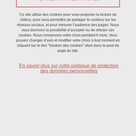
Ce site utilise des cookies pour vous proposer la lecture de
15
vidéos, pour vous permettre de partager le contenu sur les
réseaux sociaux, et pour mesurer l’audience des pages. Nous
vous donnons la possibilité d’accepter ou de refuser ces
DÉC
cookies. Nous conservons votre choix pendant 6 mois. Vous
pouvez changer d’avis et modifier votre choix à tout moment en
cliquant sur le lien "Gestion des cookies" situé dans le pied de
page du site.
APPEL À PROJETS
Appel à projets 2026
En savoir plus sur notre politique de protection
des données personnelles
Du 15 décembre 2025 au 15 février 2026
12
NOV
EXPOSITION