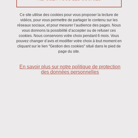
Projet scientifique pour la période 2021-2025
Ce site utilise des cookies pour vous proposer la lecture de
vidéos, pour vous permettre de partager le contenu sur les
Les membres du Directoire
réseaux sociaux, et pour mesurer l’audience des pages. Nous
vous donnons la possibilité d’accepter ou de refuser ces
CERAG
cookies. Nous conservons votre choix pendant 6 mois. Vous
pouvez changer d’avis et modifier votre choix à tout moment en
GAEL
cliquant sur le lien "Gestion des cookies" situé dans le pied de
page du site.
HP2
En savoir plus sur notre politique de protection
des données personnelles
LBFA
LIDILEM
LIP/PC2S
LPNC
PACTE