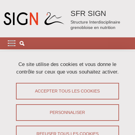
Aller au contenu principal
Gestion des cookies
SFR SIGN
Structure Interdisciplinaire
grenobloise en nutrition
Navigation principale
Navigation principale mobile
Fil d'Ariane
Accueil
Plan du site
Ce site utilise des cookies et vous donne le
contrôle sur ceux que vous souhaitez activer.
Plan du site
ACCEPTER TOUS LES COOKIES
Menu principal
Présentation de la SFR
PERSONNALISER
Le mot du Directeur
Structure de la SFR
REFUSER TOUS LES COOKIES