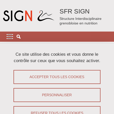
Aller au contenu principal
Gestion des cookies
SFR SIGN
Structure Interdisciplinaire
grenobloise en nutrition
Navigation principale
Navigation principale mobile
Fil d'Ariane
Accueil
Présentation de la SFR
Ce site utilise des cookies et vous donne le
Projet scientifique pour la période 2021-2025
contrôle sur ceux que vous souhaitez activer.
Projet scientifique pour la période
ACCEPTER TOUS LES COOKIES
2021-2025
Partager sur Facebook
Partager sur LinkedIn
PERSONNALISER
Imprimer
Partager
Partager l'URL de cette page
REFUSER TOUS LES COOKIES